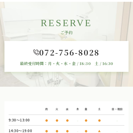
RESERVE
ご予約
072-756-8028
最終受付時間：月・火・水・金 / 18:30 土 / 16:30
月
火
水
木
金
土
日・祝日
9:30〜13:00
●
●
●
●
●
―
―
14:30〜19:00
●
●
●
●
▲
―
―