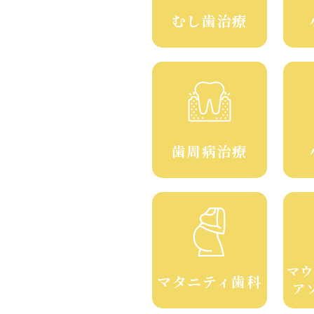
むし歯治療
歯周病治療
マウ
マタニティ歯科
ア